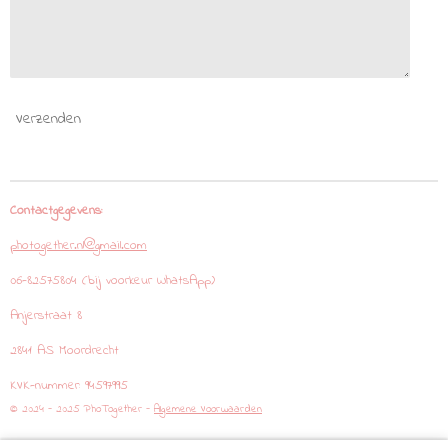
Verzenden
Contactgegevens:
photogether.nl@gmail.com
06-82575804 (bij voorkeur WhatsApp)
Anjerstraat 8
2841 AS Moordrecht
KVK-nummer: 94597995
© 2024 - 2025 PhoTogether -
Algemene Voorwaarden