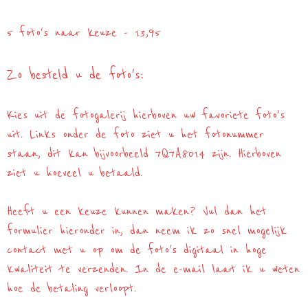
5 foto's naar keuze - 13,95
Zo besteld u de foto's:
Kies uit de fotogalerij hierboven uw favoriete foto's
uit. Links onder de foto ziet u het fotonummer
staan, dit kan bijvoorbeeld 7Q7A8014 zijn. Hierboven
ziet u hoeveel u betaald.
Heeft u een keuze kunnen maken? Vul dan het
formulier hieronder in, dan neem ik zo snel mogelijk
contact met u op om de foto's digitaal in hoge
kwaliteit te verzenden. In de e-mail laat ik u weten
hoe de betaling verloopt.