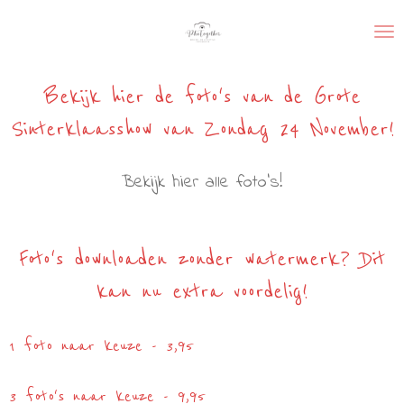
Ga
direct
naar
de
Bekijk hier de foto's van de Grote
hoofdinhoud
Sinterklaasshow van Zondag 24 November!
Bekijk hier alle foto's!
Foto's downloaden zonder watermerk? Dit
kan nu extra voordelig!
1 foto naar keuze - 3,95
3 foto's naar keuze - 9,95